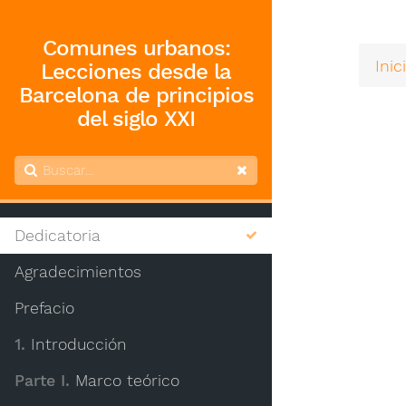
Comunes urbanos:
Inic
Lecciones desde la
Barcelona de principios
del siglo XXI
Dedicatoria
Agradecimientos
Prefacio
1.
Introducción
Parte I.
Marco teórico