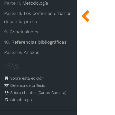
Parte II.
Metodología
Parte III.
Los comunes urbanos
desde la praxis
9.
Conclusiones
10.
Referencias bibliográficas
Parte IV.
Anexos
Más
Sobre esta edición
Defensa de la Tesis
Sobre el autor (Carlos Cámara)
Github repo